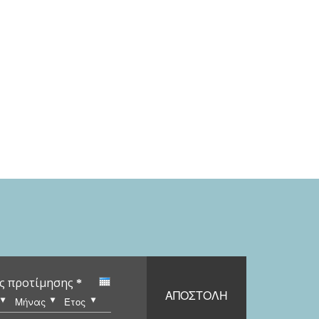
ς προτίμησης
*
α
Μήνας
Έτος