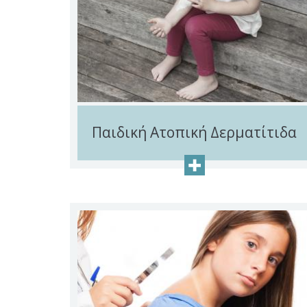
Παιδική Ατοπική Δερματίτιδα
+