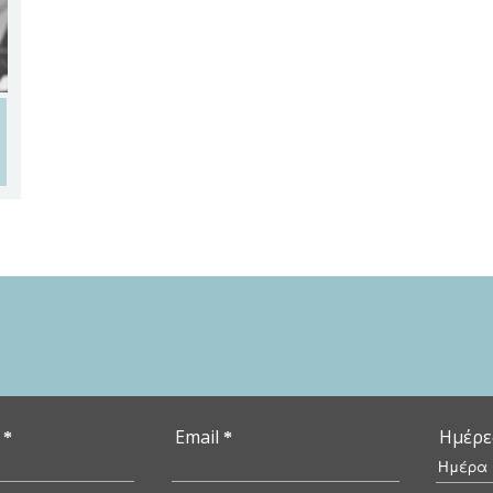
ο
Email
Ημέρε
*
*
Ημέρ