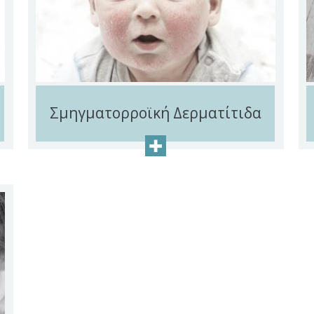
Σμηγματορροϊκή Δερματίτιδα
+