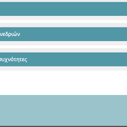
υνεδριών
συχνότητες