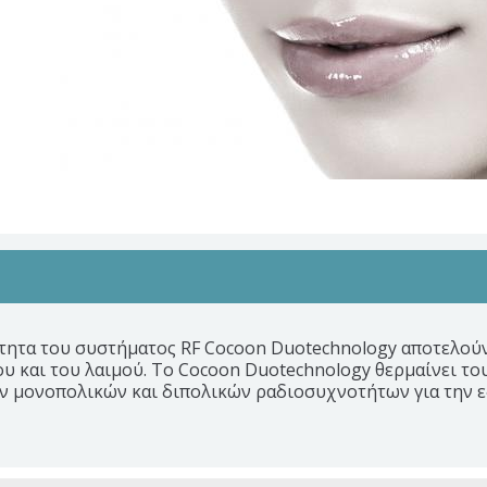
τητα του συστήματος RF Cocoon Duotechnology αποτελούν
 και του λαιμού. Το Cocoon Duotechnology θερμαίνει το
ν μονοπολικών και διπολικών ραδιοσυχνοτήτων για την ε