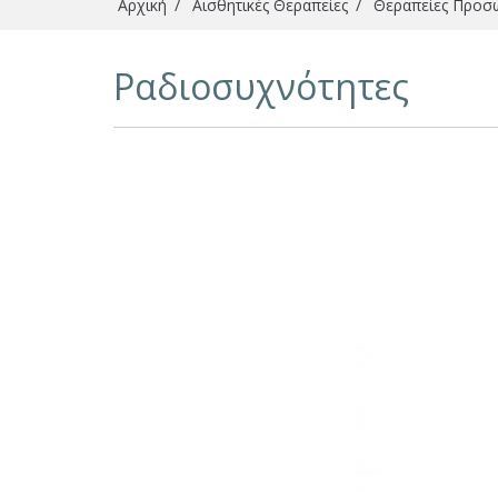
Αρχική
/
Αισθητικές Θεραπείες
/
Θεραπείες Προ
Είστε εδώ
Ραδιοσυχνότητες