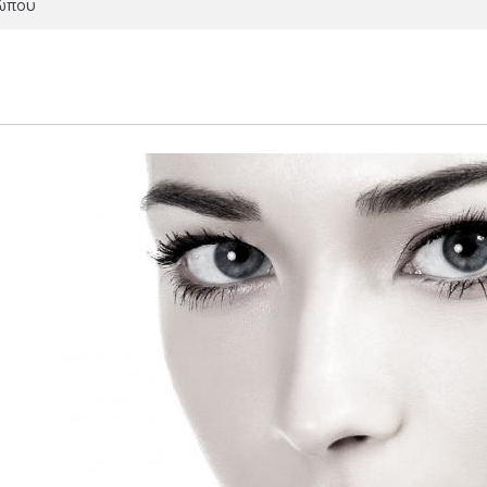
σώπου