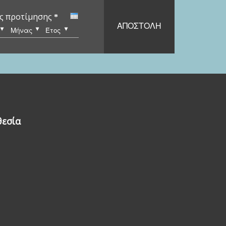
ς προτίμησης
*
α
Μήνας
Έτος
εσία