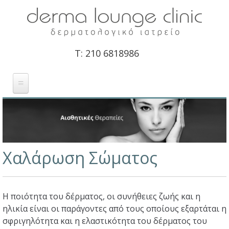
Derma Lounge
Clinic -
Τ: 210 6818986
Δερματολογική
Κλινική
ΔΕΡΜΑΤΟΛΟΓΟΣ
Αρχική
/
Αισθητικές Θεραπείες
/
Θεραπείες Σώματος
ΙΑΤΡΕΙΟ
Είστε εδώ
ΔΕΡΜΑΤΟΛΟΓΙΚΕΣ ΠΑΘΗΣΕΙΣ
Χαλάρωση Σώματος
ΑΙΣΘΗΤΙΚΕΣ ΘΕΡΑΠΕΙΕΣ
ΝΕΑ
Η ποιότητα του δέρματος, οι συνήθειες ζωής και η
ηλικία είναι οι παράγοντες από τους οποίους εξαρτάται η
ΠΡΟΣΦΟΡΕΣ
σφριγηλότητα και η ελαστικότητα του δέρματος του