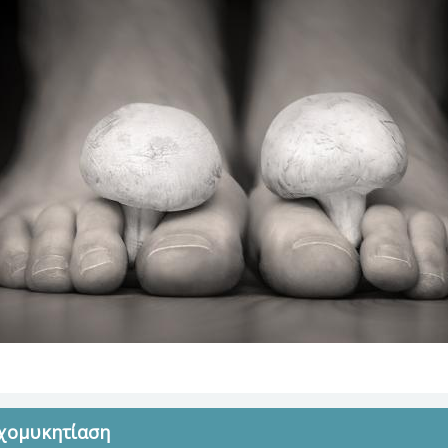
υχομυκητίαση