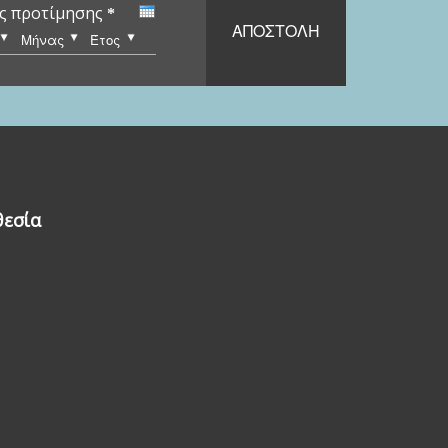
ς προτίμησης
*
α
Μήνας
Έτος
εσία