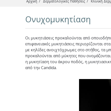
Αρχική
/
Δερματολογικές Παθήσεις
/
Κλινική Δερ
Είστε εδώ
Ονυχομυκητίαση
Οι μυκητιάσεις προκαλούνται από οποιοδήπο
επιφανειακές μυκητιάσεις περιορίζονται στα
με κηλίδες ανοιχτόχρωμες στο στήθος, τα μπ
προκαλούνται από μύκητες που ονομάζονται 
η μυκητίαση του άκρου ποδός, η μυκητιασικ
από την Candida.