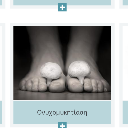
+
Ονυχομυκητίαση
+