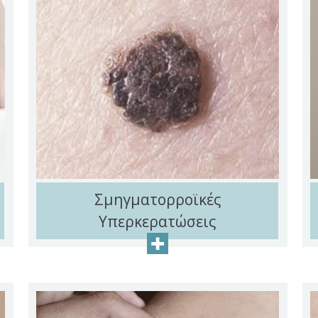
Σμηγματορροϊκές
Υπερκερατώσεις
+