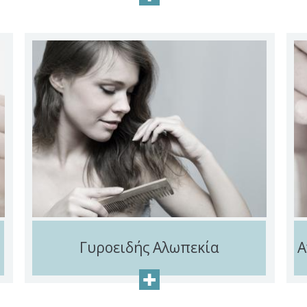
Γυροειδής Αλωπεκία
Α
+