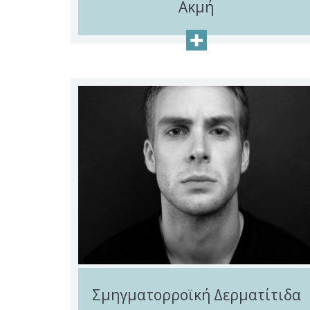
Ακμή
+
Σμηγματορροϊκή Δερματίτιδα