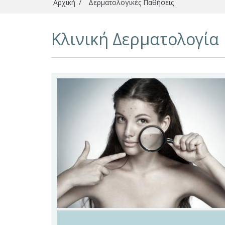
Αρχική
/
Δερματολογικές Παθήσεις
Είστε εδώ
Κλινική Δερματολογία