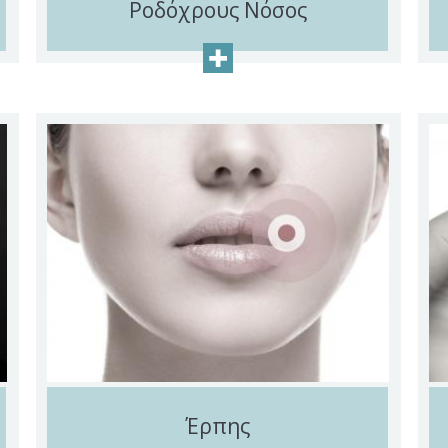
Ροδόχρους Νόσος
+
Έρπης