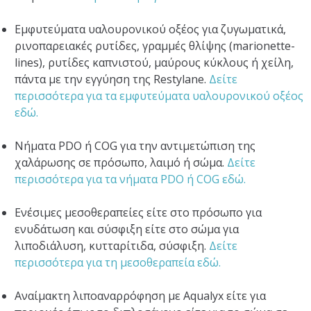
Εμφυτεύματα υαλουρονικού οξέος για ζυγωματικά,
ρινοπαρειακές ρυτίδες, γραμμές θλίψης (marionette-
lines), ρυτίδες καπνιστού, μαύρους κύκλους ή χείλη,
πάντα με την εγγύηση της Restylane.
Δείτε
περισσότερα για τα εμφυτεύματα υαλουρονικού οξέος
εδώ.
Νήματα PDO ή COG για την αντιμετώπιση της
χαλάρωσης σε πρόσωπο, λαιμό ή σώμα.
Δείτε
περισσότερα για τα νήματα PDO ή COG εδώ.
Ενέσιμες μεσοθεραπείες είτε στο πρόσωπο για
ενυδάτωση και σύσφιξη είτε στο σώμα για
λιποδιάλυση, κυτταρίτιδα, σύσφιξη.
Δείτε
περισσότερα για τη μεσοθεραπεία εδώ.
Αναίμακτη λιποαναρρόφηση με Aqualyx είτε για