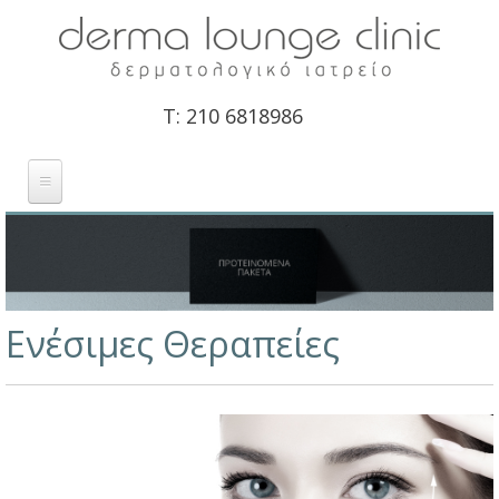
Derma Lounge
Clinic -
Τ: 210 6818986
Δερματολογική
Κλινική
ΔΕΡΜΑΤΟΛΟΓΟΣ
Αρχική
ΙΑΤΡΕΙΟ
Είστε εδώ
ΔΕΡΜΑΤΟΛΟΓΙΚΕΣ ΠΑΘΗΣΕΙΣ
Ενέσιμες Θεραπείες
ΑΙΣΘΗΤΙΚΕΣ ΘΕΡΑΠΕΙΕΣ
ΝΕΑ
ΠΡΟΣΦΟΡΕΣ